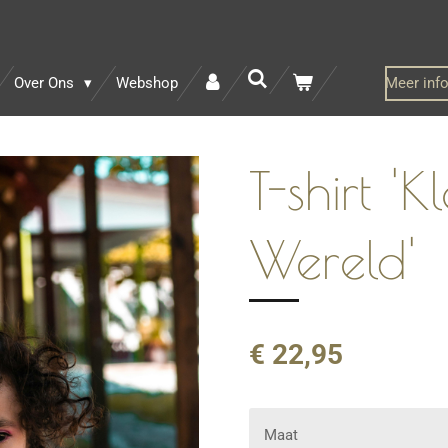
Over Ons
Webshop
Meer inf
T-shirt 'K
Wereld'
€ 22,95
Maat